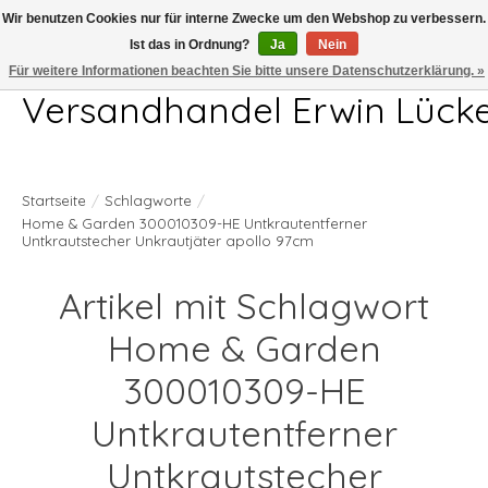
Wir benutzen Cookies nur für interne Zwecke um den Webshop zu verbessern.
Ist das in Ordnung?
Ja
Nein
Telefon 04407 715872 MO-DO 7.00-17.00Uhr FR 7.00-13.00Uhr
Für weitere Informationen beachten Sie bitte unsere Datenschutzerklärung. »
Versandhandel Erwin Lück
Startseite
/
Schlagworte
/
Home & Garden 300010309-HE Untkrautentferner
Untkrautstecher Unkrautjäter apollo 97cm
Artikel mit Schlagwort
Home & Garden
300010309-HE
Untkrautentferner
Untkrautstecher