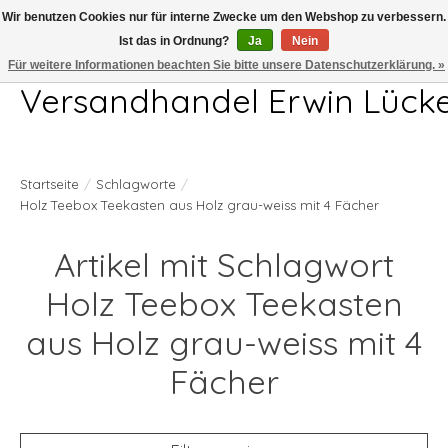
Wir benutzen Cookies nur für interne Zwecke um den Webshop zu verbessern.
Ist das in Ordnung?
Ja
Nein
Telefon 04407 715872 MO-DO 7.00-17.00Uhr FR 7.00-13.00Uhr
Für weitere Informationen beachten Sie bitte unsere Datenschutzerklärung. »
Versandhandel Erwin Lück
Startseite
/
Schlagworte
/
Holz Teebox Teekasten aus Holz grau-weiss mit 4 Fächer
Artikel mit Schlagwort
Holz Teebox Teekasten
aus Holz grau-weiss mit 4
Fächer