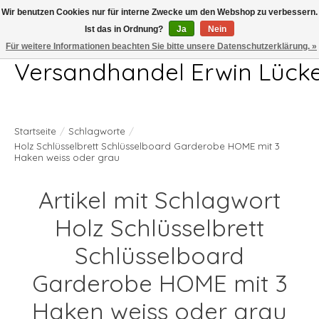
Wir benutzen Cookies nur für interne Zwecke um den Webshop zu verbessern.
Ist das in Ordnung?
Ja
Nein
Telefon 04407 715872 MO-DO 7.00-17.00Uhr FR 7.00-13.00Uhr
Für weitere Informationen beachten Sie bitte unsere Datenschutzerklärung. »
Versandhandel Erwin Lück
Startseite
/
Schlagworte
/
Holz Schlüsselbrett Schlüsselboard Garderobe HOME mit 3
Haken weiss oder grau
Artikel mit Schlagwort
Holz Schlüsselbrett
Schlüsselboard
Garderobe HOME mit 3
Haken weiss oder grau