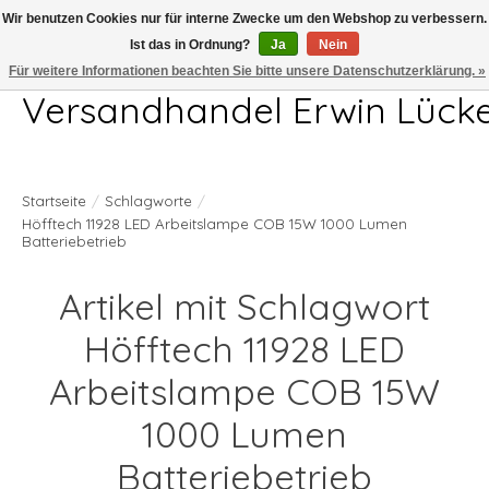
Wir benutzen Cookies nur für interne Zwecke um den Webshop zu verbessern.
Ist das in Ordnung?
Ja
Nein
Telefon 04407 715872 MO-DO 7.00-17.00Uhr FR 7.00-13.00Uhr
Für weitere Informationen beachten Sie bitte unsere Datenschutzerklärung. »
Versandhandel Erwin Lück
Startseite
/
Schlagworte
/
Höfftech 11928 LED Arbeitslampe COB 15W 1000 Lumen
Batteriebetrieb
Artikel mit Schlagwort
Höfftech 11928 LED
Arbeitslampe COB 15W
1000 Lumen
Batteriebetrieb