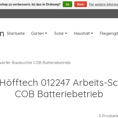
shop zu verbessern. Ist das in Ordnung?
Ja
Nein
Für weitere Inform
en
Startseite
Garten
Solar
Haushalt
Fliegengit
werfer Bauleuchte COB Batteriebetrieb
t Höfftech 012247 Arbeits-S
COB Batteriebetrieb
0 Produkt