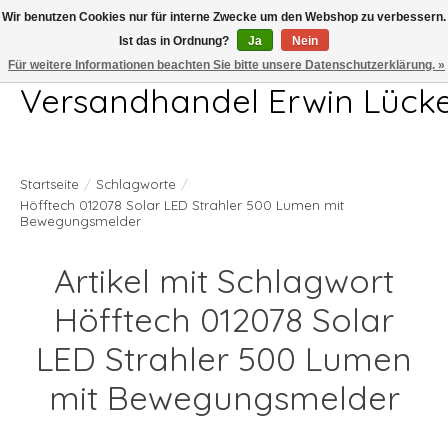
Wir benutzen Cookies nur für interne Zwecke um den Webshop zu verbessern.
Ist das in Ordnung?
Ja
Nein
Telefon 04407 715872 MO-DO 7.00-17.00Uhr FR 7.00-13.00Uhr
Für weitere Informationen beachten Sie bitte unsere Datenschutzerklärung. »
Versandhandel Erwin Lück
Startseite
/
Schlagworte
/
Höfftech 012078 Solar LED Strahler 500 Lumen mit
Bewegungsmelder
Artikel mit Schlagwort
Höfftech 012078 Solar
LED Strahler 500 Lumen
mit Bewegungsmelder