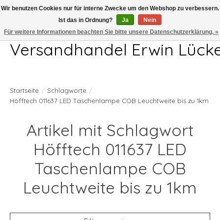
Wir benutzen Cookies nur für interne Zwecke um den Webshop zu verbessern.
Ist das in Ordnung?
Ja
Nein
Telefon 04407 715872 MO-DO 7.00-17.00Uhr FR 7.00-13.00Uhr
Für weitere Informationen beachten Sie bitte unsere Datenschutzerklärung. »
Versandhandel Erwin Lück
Startseite
/
Schlagworte
/
Höfftech 011637 LED Taschenlampe COB Leuchtweite bis zu 1km
Artikel mit Schlagwort
Höfftech 011637 LED
Taschenlampe COB
Leuchtweite bis zu 1km