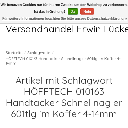
Wir benutzen Cookies nur für interne Zwecke um den Webshop zu verbessern.
Ist das in Ordnung?
Ja
Nein
Telefon 04407 715872 MO-DO 7.00-17.00Uhr FR 7.00-13.00Uhr
Für weitere Informationen beachten Sie bitte unsere Datenschutzerklärung. »
Versandhandel Erwin Lück
Startseite
/
Schlagworte
/
HÖFFTECH 010163 Handtacker Schnellnagler 601tlg im Koffer 4-
14mm
Artikel mit Schlagwort
HÖFFTECH 010163
Handtacker Schnellnagler
601tlg im Koffer 4-14mm