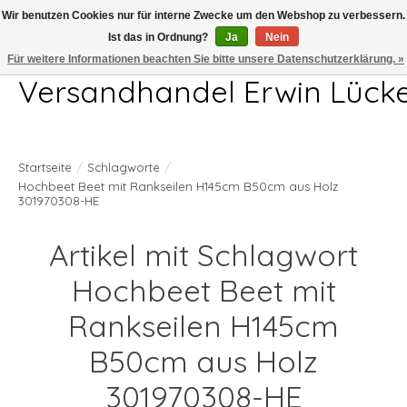
Wir benutzen Cookies nur für interne Zwecke um den Webshop zu verbessern.
Ist das in Ordnung?
Ja
Nein
Telefon 04407 715872 MO-DO 7.00-17.00Uhr FR 7.00-13.00Uhr
Für weitere Informationen beachten Sie bitte unsere Datenschutzerklärung. »
Versandhandel Erwin Lück
Startseite
/
Schlagworte
/
Hochbeet Beet mit Rankseilen H145cm B50cm aus Holz
301970308-HE
Artikel mit Schlagwort
Hochbeet Beet mit
Rankseilen H145cm
B50cm aus Holz
301970308-HE