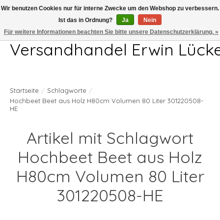
Wir benutzen Cookies nur für interne Zwecke um den Webshop zu verbessern.
Ist das in Ordnung?
Ja
Nein
Telefon 04407 715872 MO-DO 7.00-17.00Uhr FR 7.00-13.00Uhr
Für weitere Informationen beachten Sie bitte unsere Datenschutzerklärung. »
Versandhandel Erwin Lück
Startseite
/
Schlagworte
/
Hochbeet Beet aus Holz H80cm Volumen 80 Liter 301220508-
HE
Artikel mit Schlagwort
Hochbeet Beet aus Holz
H80cm Volumen 80 Liter
301220508-HE