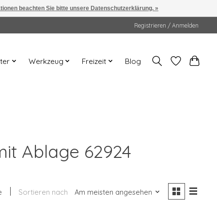
ationen beachten Sie bitte unsere Datenschutzerklärung. »
Registrieren / Anmelden
ter
Werkzeug
Freizeit
Blog
mit Ablage 62924
e
Sortieren nach
Am meisten angesehen