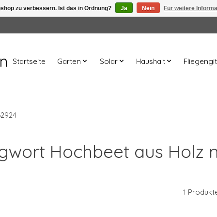
shop zu verbessern. Ist das in Ordnung?
Ja
Nein
Für weitere Inform
en
Startseite
Garten
Solar
Haushalt
Fliegengit
62924
lagwort Hochbeet aus Holz 
1 Produkt