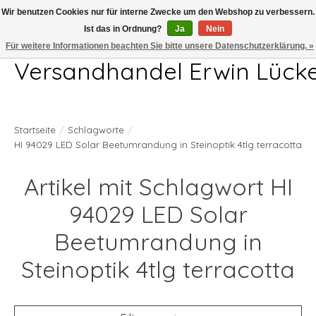
Wir benutzen Cookies nur für interne Zwecke um den Webshop zu verbessern.
Ist das in Ordnung?
Ja
Nein
Telefon 04407 715872 MO-DO 7.00-17.00Uhr FR 7.00-13.00Uhr
Für weitere Informationen beachten Sie bitte unsere Datenschutzerklärung. »
Versandhandel Erwin Lück
Startseite
/
Schlagworte
/
HI 94029 LED Solar Beetumrandung in Steinoptik 4tlg terracotta
Artikel mit Schlagwort HI
94029 LED Solar
Beetumrandung in
Steinoptik 4tlg terracotta