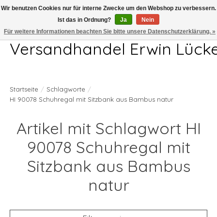
Wir benutzen Cookies nur für interne Zwecke um den Webshop zu verbessern.
Ist das in Ordnung?
Ja
Nein
Telefon 04407 715872 MO-DO 7.00-17.00Uhr FR 7.00-13.00Uhr
Für weitere Informationen beachten Sie bitte unsere Datenschutzerklärung. »
Versandhandel Erwin Lück
Startseite
/
Schlagworte
/
HI 90078 Schuhregal mit Sitzbank aus Bambus natur
Artikel mit Schlagwort HI
90078 Schuhregal mit
Sitzbank aus Bambus
natur