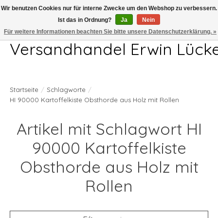
Wir benutzen Cookies nur für interne Zwecke um den Webshop zu verbessern.
Ist das in Ordnung?
Ja
Nein
Telefon 04407 715872 MO-DO 7.00-17.00Uhr FR 7.00-13.00Uhr
Für weitere Informationen beachten Sie bitte unsere Datenschutzerklärung. »
Versandhandel Erwin Lück
Startseite
/
Schlagworte
/
HI 90000 Kartoffelkiste Obsthorde aus Holz mit Rollen
Artikel mit Schlagwort HI
90000 Kartoffelkiste
Obsthorde aus Holz mit
Rollen