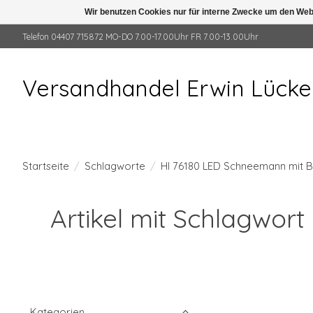
Wir benutzen Cookies nur für interne Zwecke um den Web
Telefon 04407 715872 MO-DO 7.00-17.00Uhr FR 7.00-13.00Uhr
Versandhandel Erwin Lück
Startseite
/
Schlagworte
/
HI 76180 LED Schneemann mit B
Artikel mit Schlagwo
Kategorien