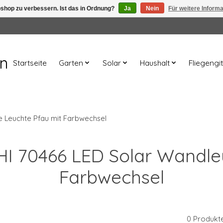
shop zu verbessern. Ist das in Ordnung?
Ja
Nein
Für weitere Inform
en
Startseite
Garten
Solar
Haushalt
Fliegengit
e Leuchte Pfau mit Farbwechsel
 HI 70466 LED Solar Wandl
Farbwechsel
0 Produkt