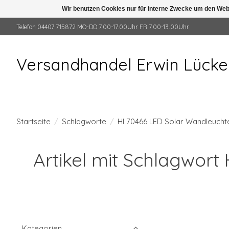
Wir benutzen Cookies nur für interne Zwecke um den Web
Telefon 04407 715872 MO-DO 7.00-17.00Uhr FR 7.00-13.00Uhr
Versandhandel Erwin Lück
Startseite
/
Schlagworte
/
HI 70466 LED Solar Wandleucht
Artikel mit Schlagwort
Kategorien