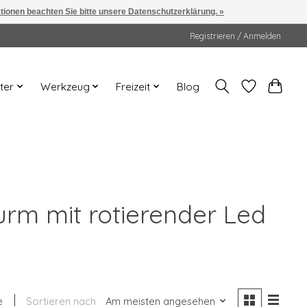
ationen beachten Sie bitte unsere Datenschutzerklärung. »
Registrieren / Anmelden
ter
Werkzeug
Freizeit
Blog
urm mit rotierender Led
e
Sortieren nach
Am meisten angesehen