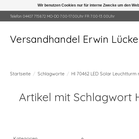
Wir benutzen Cookies nur für interne Zwecke um den Web
Telefon 04407 715872 MO-DO 7.00-17.00Uhr FR 7.00-13.00Uhr
Versandhandel Erwin Lück
Startseite
/
Schlagworte
/
HI 70462 LED Solar Leuchtturm
Artikel mit Schlagwort
Kategorien