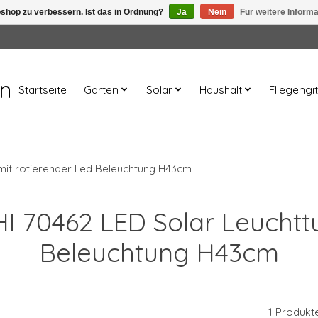
shop zu verbessern. Ist das in Ordnung?
Ja
Nein
Für weitere Inform
en
Startseite
Garten
Solar
Haushalt
Fliegengit
 mit rotierender Led Beleuchtung H43cm
 HI 70462 LED Solar Leuchtt
Beleuchtung H43cm
1 Produkt