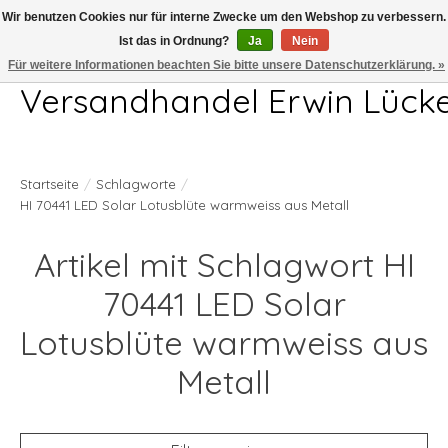
Wir benutzen Cookies nur für interne Zwecke um den Webshop zu verbessern.
Ist das in Ordnung?
Ja
Nein
Telefon 04407 715872 MO-DO 7.00-17.00Uhr FR 7.00-13.00Uhr
Für weitere Informationen beachten Sie bitte unsere Datenschutzerklärung. »
Versandhandel Erwin Lück
Startseite
/
Schlagworte
/
HI 70441 LED Solar Lotusblüte warmweiss aus Metall
Artikel mit Schlagwort HI
70441 LED Solar
Lotusblüte warmweiss aus
Metall