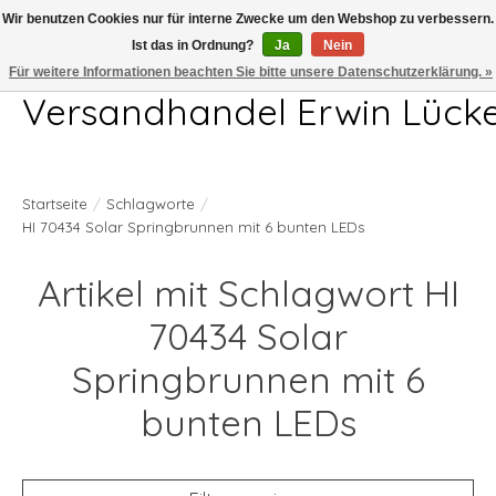
Wir benutzen Cookies nur für interne Zwecke um den Webshop zu verbessern.
Ist das in Ordnung?
Ja
Nein
Telefon 04407 715872 MO-DO 7.00-17.00Uhr FR 7.00-13.00Uhr
Für weitere Informationen beachten Sie bitte unsere Datenschutzerklärung. »
Versandhandel Erwin Lück
Startseite
/
Schlagworte
/
HI 70434 Solar Springbrunnen mit 6 bunten LEDs
Artikel mit Schlagwort HI
70434 Solar
Springbrunnen mit 6
bunten LEDs