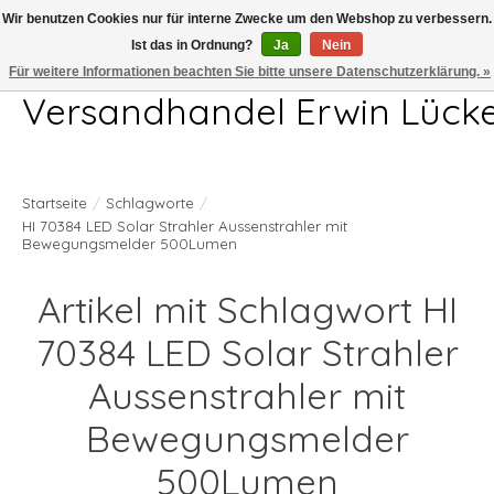
Wir benutzen Cookies nur für interne Zwecke um den Webshop zu verbessern.
Ist das in Ordnung?
Ja
Nein
Telefon 04407 715872 MO-DO 7.00-17.00Uhr FR 7.00-13.00Uhr
Für weitere Informationen beachten Sie bitte unsere Datenschutzerklärung. »
Versandhandel Erwin Lück
Startseite
/
Schlagworte
/
HI 70384 LED Solar Strahler Aussenstrahler mit
Bewegungsmelder 500Lumen
Artikel mit Schlagwort HI
70384 LED Solar Strahler
Aussenstrahler mit
Bewegungsmelder
500Lumen