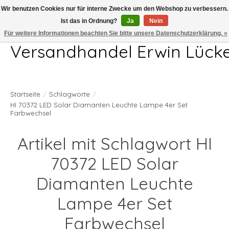
Wir benutzen Cookies nur für interne Zwecke um den Webshop zu verbessern.
Ist das in Ordnung?
Ja
Nein
Telefon 04407 715872 MO-DO 7.00-17.00Uhr FR 7.00-13.00Uhr
Für weitere Informationen beachten Sie bitte unsere Datenschutzerklärung. »
Versandhandel Erwin Lück
Startseite
/
Schlagworte
/
HI 70372 LED Solar Diamanten Leuchte Lampe 4er Set
Farbwechsel
Artikel mit Schlagwort HI
70372 LED Solar
Diamanten Leuchte
Lampe 4er Set
Farbwechsel