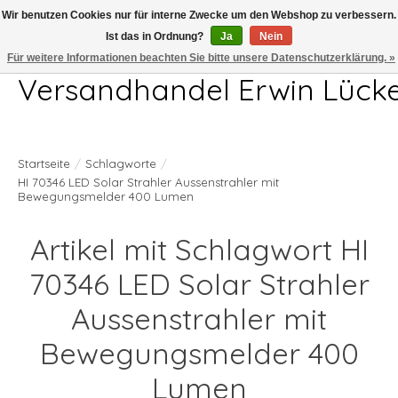
Wir benutzen Cookies nur für interne Zwecke um den Webshop zu verbessern.
Ist das in Ordnung?
Ja
Nein
Telefon 04407 715872 MO-DO 7.00-17.00Uhr FR 7.00-13.00Uhr
Für weitere Informationen beachten Sie bitte unsere Datenschutzerklärung. »
Versandhandel Erwin Lück
Startseite
/
Schlagworte
/
HI 70346 LED Solar Strahler Aussenstrahler mit
Bewegungsmelder 400 Lumen
Artikel mit Schlagwort HI
70346 LED Solar Strahler
Aussenstrahler mit
Bewegungsmelder 400
Lumen