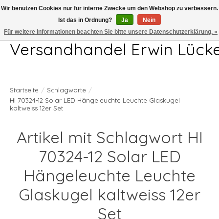
Wir benutzen Cookies nur für interne Zwecke um den Webshop zu verbessern.
Ist das in Ordnung?
Ja
Nein
Telefon 04407 715872 MO-DO 7.00-17.00Uhr FR 7.00-13.00Uhr
Für weitere Informationen beachten Sie bitte unsere Datenschutzerklärung. »
Versandhandel Erwin Lück
Startseite
/
Schlagworte
/
HI 70324-12 Solar LED Hängeleuchte Leuchte Glaskugel
kaltweiss 12er Set
Artikel mit Schlagwort HI
70324-12 Solar LED
Hängeleuchte Leuchte
Glaskugel kaltweiss 12er
Set