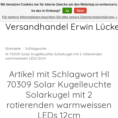
Wir benutzen Cookies nur für interne Zwecke um den Webshop zu verbessern.
Ist das in Ordnung?
Ja
Nein
Telefon 04407 715872 MO-DO 7.00-17.00Uhr FR 7.00-13.00Uhr
Für weitere Informationen beachten Sie bitte unsere Datenschutzerklärung. »
Versandhandel Erwin Lück
Startseite
/
Schlagworte
/
HI 70309 Solar Kugelleuchte Solarkugel mit 2 rotierenden
warmweissen LEDs 12cm
Artikel mit Schlagwort HI
70309 Solar Kugelleuchte
Solarkugel mit 2
rotierenden warmweissen
LEDs 12cm