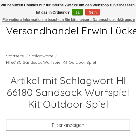
Wir benutzen Cookies nur für interne Zwecke um den Webshop zu verbessern.
Ist das in Ordnung?
Ja
Nein
Telefon 04407 715872 MO-DO 7.00-17.00Uhr FR 7.00-13.00Uhr
Für weitere Informationen beachten Sie bitte unsere Datenschutzerklärung. »
Versandhandel Erwin Lück
Startseite
/
Schlagworte
/
HI 66180 Sandsack Wurfspiel Kit Outdoor Spiel
Artikel mit Schlagwort HI
66180 Sandsack Wurfspiel
Kit Outdoor Spiel
Filter anzeigen