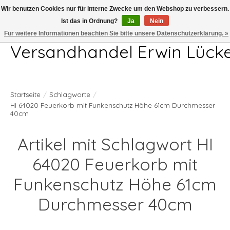
Wir benutzen Cookies nur für interne Zwecke um den Webshop zu verbessern.
Ist das in Ordnung?
Ja
Nein
Telefon 04407 715872 MO-DO 7.00-17.00Uhr FR 7.00-13.00Uhr
Für weitere Informationen beachten Sie bitte unsere Datenschutzerklärung. »
Versandhandel Erwin Lück
Startseite
/
Schlagworte
/
HI 64020 Feuerkorb mit Funkenschutz Höhe 61cm Durchmesser
40cm
Artikel mit Schlagwort HI
64020 Feuerkorb mit
Funkenschutz Höhe 61cm
Durchmesser 40cm