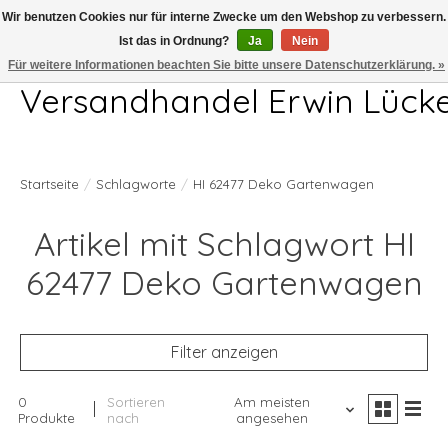
Wir benutzen Cookies nur für interne Zwecke um den Webshop zu verbessern.
Ist das in Ordnung?
Ja
Nein
Telefon 04407 715872 MO-DO 7.00-17.00Uhr FR 7.00-13.00Uhr
Für weitere Informationen beachten Sie bitte unsere Datenschutzerklärung. »
Versandhandel Erwin Lück
Startseite
/
Schlagworte
/
HI 62477 Deko Gartenwagen
Artikel mit Schlagwort HI
62477 Deko Gartenwagen
Filter anzeigen
0
Sortieren
Am meisten
Produkte
nach
angesehen