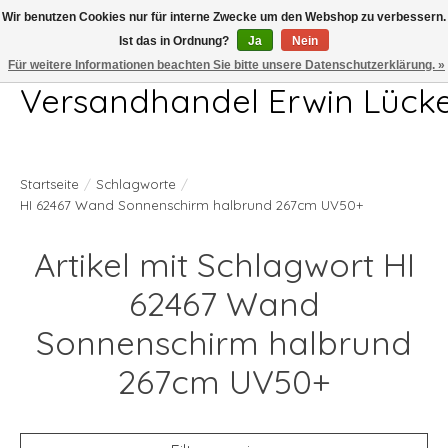
Wir benutzen Cookies nur für interne Zwecke um den Webshop zu verbessern.
Ist das in Ordnung?
Ja
Nein
Telefon 04407 715872 MO-DO 7.00-17.00Uhr FR 7.00-13.00Uhr
Für weitere Informationen beachten Sie bitte unsere Datenschutzerklärung. »
Versandhandel Erwin Lück
Startseite
/
Schlagworte
/
HI 62467 Wand Sonnenschirm halbrund 267cm UV50+
Artikel mit Schlagwort HI
62467 Wand
Sonnenschirm halbrund
267cm UV50+