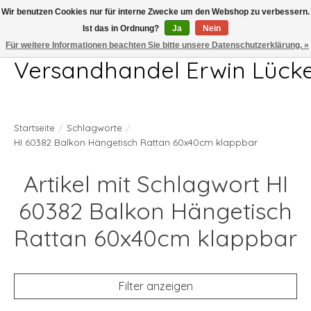
Wir benutzen Cookies nur für interne Zwecke um den Webshop zu verbessern.
Ist das in Ordnung?
Ja
Nein
Telefon 04407 715872 MO-DO 7.00-17.00Uhr FR 7.00-13.00Uhr
Für weitere Informationen beachten Sie bitte unsere Datenschutzerklärung. »
Versandhandel Erwin Lück
Startseite
/
Schlagworte
/
HI 60382 Balkon Hängetisch Rattan 60x40cm klappbar
Artikel mit Schlagwort HI
60382 Balkon Hängetisch
Rattan 60x40cm klappbar
Filter anzeigen