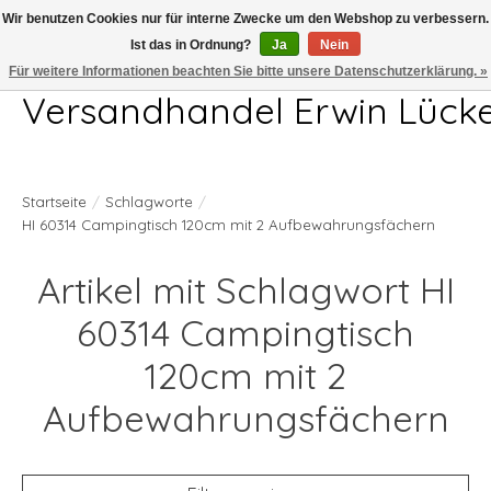
Wir benutzen Cookies nur für interne Zwecke um den Webshop zu verbessern.
Ist das in Ordnung?
Ja
Nein
Telefon 04407 715872 MO-DO 7.00-17.00Uhr FR 7.00-13.00Uhr
Für weitere Informationen beachten Sie bitte unsere Datenschutzerklärung. »
Versandhandel Erwin Lück
Startseite
/
Schlagworte
/
HI 60314 Campingtisch 120cm mit 2 Aufbewahrungsfächern
Artikel mit Schlagwort HI
60314 Campingtisch
120cm mit 2
Aufbewahrungsfächern