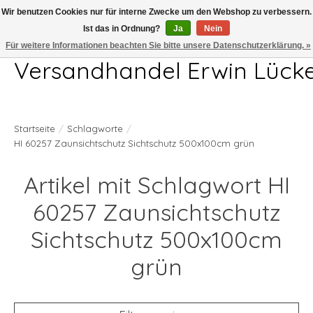
Wir benutzen Cookies nur für interne Zwecke um den Webshop zu verbessern.
Ist das in Ordnung?
Ja
Nein
Telefon 04407 715872 MO-DO 7.00-17.00Uhr FR 7.00-13.00Uhr
Für weitere Informationen beachten Sie bitte unsere Datenschutzerklärung. »
Versandhandel Erwin Lück
Startseite
/
Schlagworte
/
HI 60257 Zaunsichtschutz Sichtschutz 500x100cm grün
Artikel mit Schlagwort HI
60257 Zaunsichtschutz
Sichtschutz 500x100cm
grün