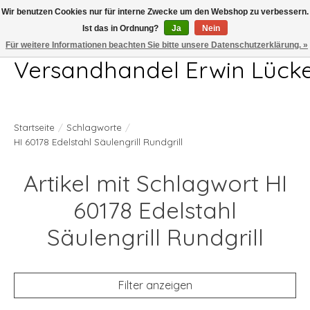
Wir benutzen Cookies nur für interne Zwecke um den Webshop zu verbessern.
Ist das in Ordnung?
Ja
Nein
Telefon 04407 715872 MO-DO 7.00-17.00Uhr FR 7.00-13.00Uhr
Für weitere Informationen beachten Sie bitte unsere Datenschutzerklärung. »
Versandhandel Erwin Lück
Startseite
/
Schlagworte
/
HI 60178 Edelstahl Säulengrill Rundgrill
Artikel mit Schlagwort HI
60178 Edelstahl
Säulengrill Rundgrill
Filter anzeigen