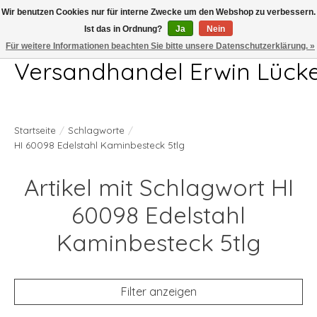
Wir benutzen Cookies nur für interne Zwecke um den Webshop zu verbessern.
Ist das in Ordnung?
Ja
Nein
Telefon 04407 715872 MO-DO 7.00-17.00Uhr FR 7.00-13.00Uhr
Für weitere Informationen beachten Sie bitte unsere Datenschutzerklärung. »
Versandhandel Erwin Lück
Startseite
/
Schlagworte
/
HI 60098 Edelstahl Kaminbesteck 5tlg
Artikel mit Schlagwort HI
60098 Edelstahl
Kaminbesteck 5tlg
Filter anzeigen