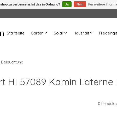
shop zu verbessern. Ist das in Ordnung?
Ja
Nein
Für weitere Inform
en
Startseite
Garten
Solar
Haushalt
Fliegengit
D Beleuchtung
ort HI 57089 Kamin Laterne
0 Produkt