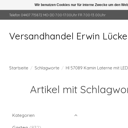
Wir benutzen Cookies nur für interne Zwecke um den Web
Telefon 04407 715872 MO-DO 7.00-17.00Uhr FR 7.00-13.00Uhr
Versandhandel Erwin Lück
Startseite
/
Schlagworte
/
HI 57089 Kamin Laterne mit LE
Artikel mit Schlagw
Kategorien
Garten
(832)