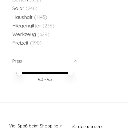
Solar
(246)
Haushalt
(1143)
Fliegengitter
(236)
Werkzeug
(629)
Freizeit
(190)
Preis
Preis – Mindestwert
Price maximum value
€
0
- €
5
Kategorien
Viel Spaß beim Shopping in