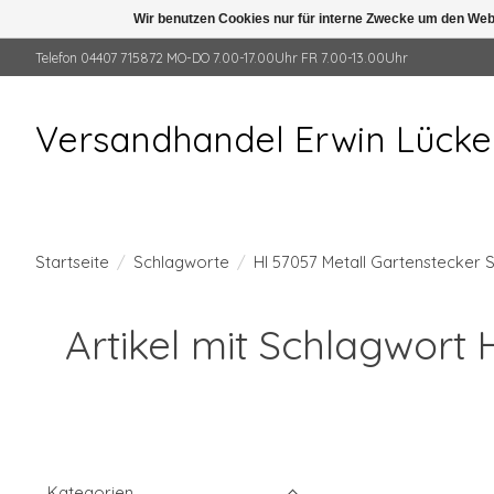
Wir benutzen Cookies nur für interne Zwecke um den Web
Telefon 04407 715872 MO-DO 7.00-17.00Uhr FR 7.00-13.00Uhr
Versandhandel Erwin Lück
Startseite
/
Schlagworte
/
HI 57057 Metall Gartenstecker
Artikel mit Schlagwort 
Kategorien