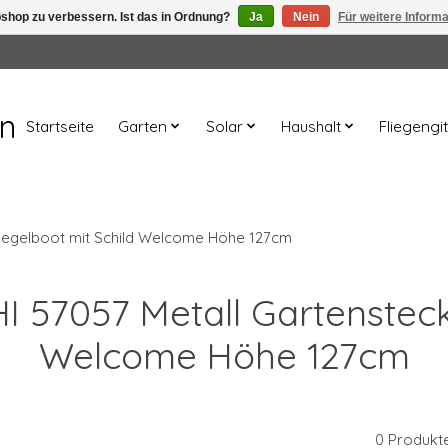
shop zu verbessern. Ist das in Ordnung?
Ja
Nein
Für weitere Inform
en
Startseite
Garten
Solar
Haushalt
Fliegengit
 Segelboot mit Schild Welcome Höhe 127cm
HI 57057 Metall Gartenstec
Welcome Höhe 127cm
0 Produkt