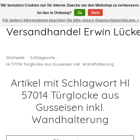
Wir benutzen Cookies nur für interne Zwecke um den Webshop zu verbessern.
Ist das in Ordnung?
Ja
Nein
Telefon 04407 715872 MO-DO 7.00-17.00Uhr FR 7.00-13.00Uhr
Für weitere Informationen beachten Sie bitte unsere Datenschutzerklärung. »
Versandhandel Erwin Lück
Startseite
/
Schlagworte
/
HI 57014 Türglocke aus Gusseisen inkl. Wandhalterung
Artikel mit Schlagwort HI
57014 Türglocke aus
Gusseisen inkl.
Wandhalterung