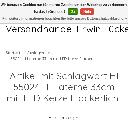
Wir benutzen Cookies nur für interne Zwecke um den Webshop zu verbessern.
Ist das in Ordnung?
Ja
Nein
Telefon 04407 715872 MO-DO 7.00-17.00Uhr FR 7.00-13.00Uhr
Für weitere Informationen beachten Sie bitte unsere Datenschutzerklärung. »
Versandhandel Erwin Lück
Startseite
/
Schlagworte
/
HI 55024 HI Laterne 33cm mit LED Kerze Flackerlicht
Artikel mit Schlagwort HI
55024 HI Laterne 33cm
mit LED Kerze Flackerlicht
Filter anzeigen