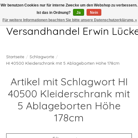
Wir benutzen Cookies nur für interne Zwecke um den Webshop zu verbessern.
Ist das in Ordnung?
Ja
Nein
Telefon 04407 715872 MO-DO 7.00-17.00Uhr FR 7.00-13.00Uhr
Für weitere Informationen beachten Sie bitte unsere Datenschutzerklärung. »
Versandhandel Erwin Lück
Startseite
/
Schlagworte
/
HI 40500 Kleiderschrank mit 5 Ablageborten Höhe 178cm
Artikel mit Schlagwort HI
40500 Kleiderschrank mit
5 Ablageborten Höhe
178cm