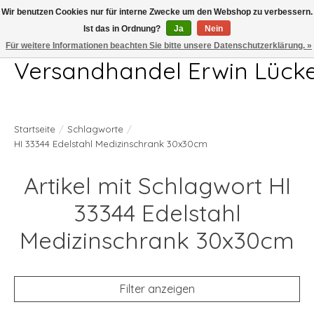
Wir benutzen Cookies nur für interne Zwecke um den Webshop zu verbessern.
Ist das in Ordnung?
Ja
Nein
Telefon 04407 715872 MO-DO 7.00-17.00Uhr FR 7.00-13.00Uhr
Für weitere Informationen beachten Sie bitte unsere Datenschutzerklärung. »
Versandhandel Erwin Lück
Startseite
/
Schlagworte
/
HI 33344 Edelstahl Medizinschrank 30x30cm
Artikel mit Schlagwort HI
33344 Edelstahl
Medizinschrank 30x30cm
Filter anzeigen