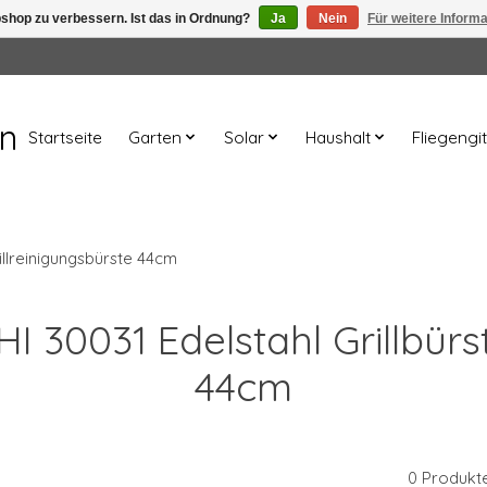
shop zu verbessern. Ist das in Ordnung?
Ja
Nein
Für weitere Inform
en
Startseite
Garten
Solar
Haushalt
Fliegengit
rillreinigungsbürste 44cm
HI 30031 Edelstahl Grillbürs
44cm
0 Produkt