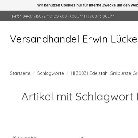
Wir benutzen Cookies nur für interne Zwecke um den Web
Telefon 04407 715872 MO-DO 7.00-17.00Uhr FR 7.00-13.00Uhr
Versandhandel Erwin Lück
Startseite
/
Schlagworte
/
HI 30031 Edelstahl Grillbürste G
Artikel mit Schlagwort 
Kategorien