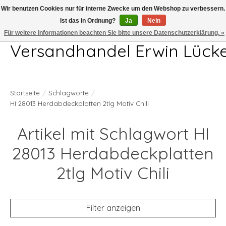
Wir benutzen Cookies nur für interne Zwecke um den Webshop zu verbessern.
Ist das in Ordnung?
Ja
Nein
Telefon 04407 715872 MO-DO 7.00-17.00Uhr FR 7.00-13.00Uhr
Für weitere Informationen beachten Sie bitte unsere Datenschutzerklärung. »
Versandhandel Erwin Lück
Startseite
/
Schlagworte
/
HI 28013 Herdabdeckplatten 2tlg Motiv Chili
Artikel mit Schlagwort HI
28013 Herdabdeckplatten
2tlg Motiv Chili
Filter anzeigen