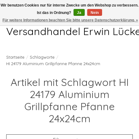
Wir benutzen Cookies nur für interne Zwecke um den Webshop zu verbessern.
Ist das in Ordnung?
Ja
Nein
Telefon 04407 715872 MO-DO 7.00-17.00Uhr FR 7.00-13.00Uhr
Für weitere Informationen beachten Sie bitte unsere Datenschutzerklärung. »
Versandhandel Erwin Lück
Startseite
/
Schlagworte
/
HI 24179 Aluminium Grillpfanne Pfanne 24x24cm
Artikel mit Schlagwort HI
24179 Aluminium
Grillpfanne Pfanne
24x24cm