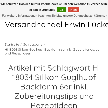
Wir benutzen Cookies nur für interne Zwecke um den Webshop zu verbessern.
Ist das in Ordnung?
Ja
Nein
Telefon 04407 715872 MO-DO 7.00-17.00Uhr FR 7.00-13.00Uhr
Für weitere Informationen beachten Sie bitte unsere Datenschutzerklärung. »
Versandhandel Erwin Lück
Startseite
/
Schlagworte
/
HI 18034 Silikon Guglhupf Backform 6er inkl. Zubereitungstips
und Rezeptideen
Artikel mit Schlagwort HI
18034 Silikon Guglhupf
Backform 6er inkl.
Zubereitungstips und
Rezeptideen