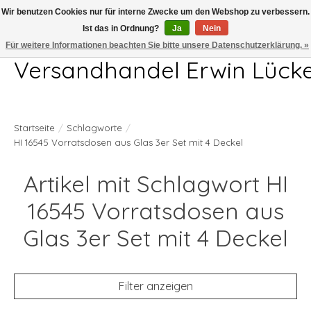
Wir benutzen Cookies nur für interne Zwecke um den Webshop zu verbessern.
Ist das in Ordnung?
Ja
Nein
Telefon 04407 715872 MO-DO 7.00-17.00Uhr FR 7.00-13.00Uhr
Für weitere Informationen beachten Sie bitte unsere Datenschutzerklärung. »
Versandhandel Erwin Lück
Startseite
/
Schlagworte
/
HI 16545 Vorratsdosen aus Glas 3er Set mit 4 Deckel
Artikel mit Schlagwort HI
16545 Vorratsdosen aus
Glas 3er Set mit 4 Deckel
Filter anzeigen