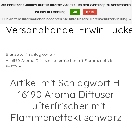
Wir benutzen Cookies nur für interne Zwecke um den Webshop zu verbessern.
Ist das in Ordnung?
Ja
Nein
Telefon 04407 715872 MO-DO 7.00-17.00Uhr FR 7.00-13.00Uhr
Für weitere Informationen beachten Sie bitte unsere Datenschutzerklärung. »
Versandhandel Erwin Lück
Startseite
/
Schlagworte
/
HI 16190 Aroma Diffuser Lufterfrischer mit Flammeneffekt
schwarz
Artikel mit Schlagwort HI
16190 Aroma Diffuser
Lufterfrischer mit
Flammeneffekt schwarz