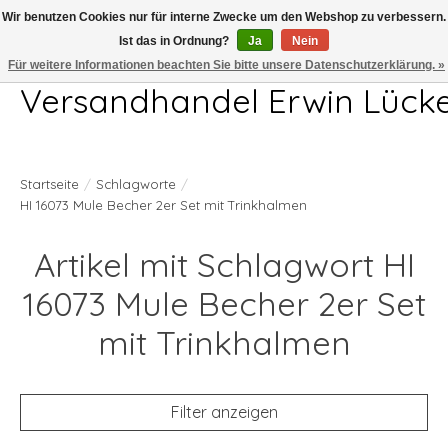
Wir benutzen Cookies nur für interne Zwecke um den Webshop zu verbessern.
Ist das in Ordnung?
Ja
Nein
Telefon 04407 715872 MO-DO 7.00-17.00Uhr FR 7.00-13.00Uhr
Für weitere Informationen beachten Sie bitte unsere Datenschutzerklärung. »
Versandhandel Erwin Lück
Startseite
/
Schlagworte
/
HI 16073 Mule Becher 2er Set mit Trinkhalmen
Artikel mit Schlagwort HI
16073 Mule Becher 2er Set
mit Trinkhalmen
Filter anzeigen