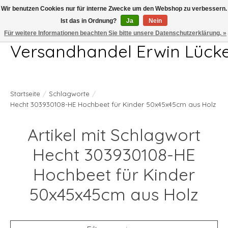
Wir benutzen Cookies nur für interne Zwecke um den Webshop zu verbessern.
Ist das in Ordnung?
Ja
Nein
Telefon 04407 715872 MO-DO 7.00-17.00Uhr FR 7.00-13.00Uhr
Für weitere Informationen beachten Sie bitte unsere Datenschutzerklärung. »
Versandhandel Erwin Lück
Startseite
/
Schlagworte
/
Hecht 303930108-HE Hochbeet für Kinder 50x45x45cm aus Holz
Artikel mit Schlagwort
Hecht 303930108-HE
Hochbeet für Kinder
50x45x45cm aus Holz