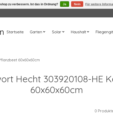
shop zu verbessern. Ist das in Ordnung?
Ja
Nein
Für weitere Inform
en
Startseite
Garten
Solar
Haushalt
Fliegengit
Pflanzbeet 60x60x60cm
wort Hecht 303920108-HE K
60x60x60cm
0 Produkt