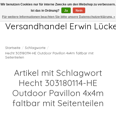
Wir benutzen Cookies nur für interne Zwecke um den Webshop zu verbessern.
Ist das in Ordnung?
Ja
Nein
Telefon 04407 715872 MO-DO 7.00-17.00Uhr FR 7.00-13.00Uhr
Für weitere Informationen beachten Sie bitte unsere Datenschutzerklärung. »
Versandhandel Erwin Lück
Startseite
/
Schlagworte
/
Hecht 303180114-HE Outdoor Pavillon 4x4m faltbar mit
Seitenteilen
Artikel mit Schlagwort
Hecht 303180114-HE
Outdoor Pavillon 4x4m
faltbar mit Seitenteilen