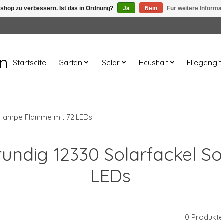
shop zu verbessern. Ist das in Ordnung?
Ja
Nein
Für weitere Inform
en
Startseite
Garten
Solar
Haushalt
Fliegengit
arlampe Flamme mit 72 LEDs
Grundig 12330 Solarfackel 
LEDs
0 Produkt